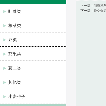
上一篇：
新密25
叶菜类
下一篇：
杂交伽
根菜类
豆类
茄果类
葱韭类
其他类
小麦种子