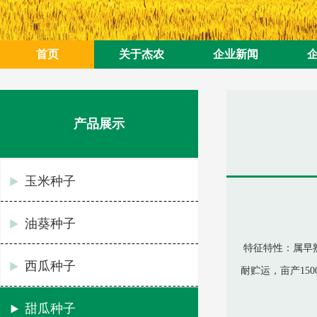
首页
关于杰农
企业新闻
产品展示
玉米种子
油葵种子
特征特性：属早熟
西瓜种子
耐贮运，亩产15
甜瓜种子